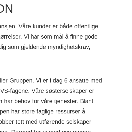
ON
ansjen. Våre kunder er både offentlige
størrelser. Vi har som mål å finne gode
idig som gjeldende myndighetskrav,
llier Gruppen. Vi er i dag 6 ansatte med
VVS-fagene. Våre søsterselskaper er
m har behov for våre tjenester. Blant
ppen har store faglige ressurser å
r jobber tett med utførende selskaper