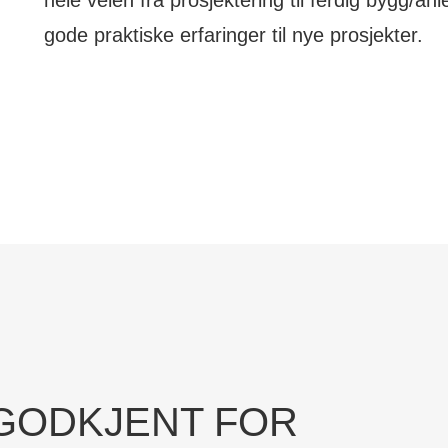
hele veien fra prosjektering til ferdig bygg/
gode praktiske erfaringer til nye prosjekter.
 GODKJENT FOR