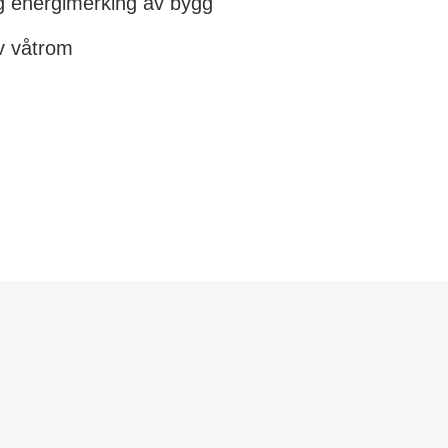
g energimerking av bygg
v våtrom