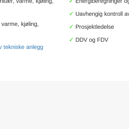
itær, varme, kjøling,
✓
Energiberegninger o
✓
Uavhengig kontroll a
varme, kjøling,
✓
Prosjektledelse
✓
DDV og FDV
 tekniske anlegg