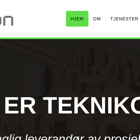
HJEM
OM
TJENESTER
I ER TEKNIK
aglig leverandør av prosje