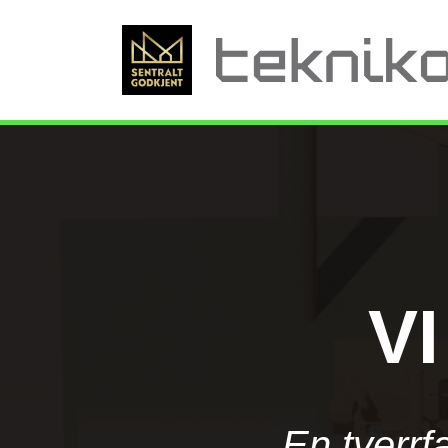
V
En tverrf